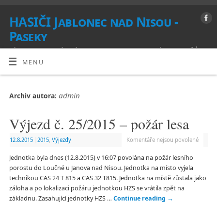
HASIČI Jablonec nad Nisou -
Paseky
VÍTEJTE NA STRÁNKÁCH SBORU DOBROVOLNÝCH HASIČŮ
MENU
admin
Archiv autora:
Výjezd č. 25/2015 – požár lesa
12.8.2015
|
2015
,
Výjezdy
Komentáře nejsou povolené
Jednotka byla dnes (12.8.2015) v 16:07 povolána na požár lesního
porostu do Loučné u Janova nad Nisou. Jednotka na místo vyjela
technikou CAS 24 T 815 a CAS 32 T815. Jednotka na místě zůstala jako
záloha a po lokalizaci požáru jednotkou HZS se vrátila zpět na
základnu. Zasahující jednotky HZS …
Continue reading
→