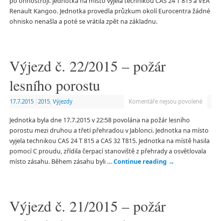
po ohňostroji. Jednotka na místo vyjela technikou CAS 24 T 815 a VEA
Renault Kangoo. Jednotka provedla průzkum okolí Eurocentra žádné
ohnisko nenašla a poté se vrátila zpět na základnu.
Výjezd č. 22/2015 – požár
lesního porostu
17.7.2015
|
2015
,
Výjezdy
Komentáře nejsou povolené
Jednotka byla dne 17.7.2015 v 22:58 povolána na požár lesního
porostu mezi druhou a třetí přehradou v Jablonci. Jednotka na místo
vyjela technikou CAS 24 T 815 a CAS 32 T815. Jednotka na místě hasila
pomocí C proudu, zřídila čerpací stanoviště z přehrady a osvětlovala
místo zásahu. Během zásahu byli …
Continue reading
→
Výjezd č. 21/2015 – požár