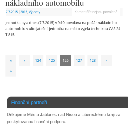
nákladního automobilu
7.7.2015
|
2015
,
Výjezdy
Komentáře nejsou povolené
Jednotka byla dnes (7.7.2015) v 9:10 povolána na požár nákladního
automobilu v ulici Jateční. Jednotka na místo vyjela technikou CAS 24
T 815.
«
‹
124
125
126
127
128
›
»
Finanční partneři
Děkujeme Městu Jablonec nad Nisou a Libereckému kraji za
poskytovanou finanční podporu.