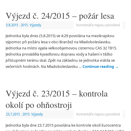
Výjezd č. 24/2015 – požár lesa
5.8.2015
|
2015
,
Výjezdy
Komentáře nejsou povolené
Jednotka byla dnes (5.8.2015) ve 4:29 povolána na mezikrajskou
výpomoc při požáru lesa v obci Branžež na Mladoboleslavsku.
Jednotka na místo vyjela velkoobjemovou cisternou CAS 32 T815.
Jednotka prováděla kyvadlovou dopravu vody a hašení v těžko
přístupném terénu skal. Zpět na základnu se jednotka vrátila ve
večerních hodinách. Na Mladoboleslavsku …
Continue reading
→
Výjezd č. 23/2015 – kontrola
okolí po ohňostroji
23.7.2015
|
2015
,
Výjezdy
Komentáře nejsou povolené
Jednotka byla dne 23.7.2015 povolána ke kontrole okolí Eurocentra