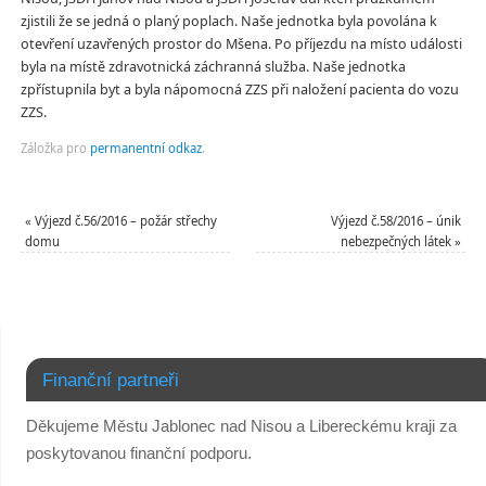
zjistili že se jedná o planý poplach. Naše jednotka byla povolána k
otevření uzavřených prostor do Mšena. Po příjezdu na místo události
byla na místě zdravotnická záchranná služba. Naše jednotka
zpřístupnila byt a byla nápomocná ZZS při naložení pacienta do vozu
ZZS.
Záložka pro
permanentní odkaz
.
«
Výjezd č.56/2016 – požár střechy
Výjezd č.58/2016 – únik
domu
nebezpečných látek
»
Finanční partneři
Děkujeme Městu Jablonec nad Nisou a Libereckému kraji za
poskytovanou finanční podporu.