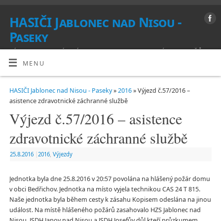
HASIČI Jablonec nad Nisou -
Paseky
VÍTEJTE NA STRÁNKÁCH SBORU DOBROVOLNÝCH HASIČŮ
MENU
HASIČI Jablonec nad Nisou - Paseky
»
2016
» Výjezd č.57/2016 –
asistence zdravotnické záchranné službě
Výjezd č.57/2016 – asistence
zdravotnické záchranné službě
25.8.2016
|
2016
,
Výjezdy
Jednotka byla dne 25.8.2016 v 20:57 povolána na hlášený požár domu
v obci Bedřichov. Jednotka na místo vyjela technikou CAS 24 T 815.
Naše jednotka byla během cesty k zásahu Kopisem odeslána na jinou
událost. Na místě hlášeného požárů zasahovalo HZS Jablonec nad
Nisou, JSDH Janov nad Nisou a JSDH Josefův důl kteří průzkumem