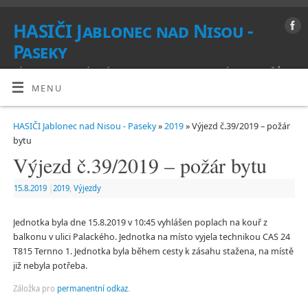
HASIČI Jablonec nad Nisou -
Paseky
VÍTEJTE NA STRÁNKÁCH SBORU DOBROVOLNÝCH HASIČŮ
MENU
HASIČI Jablonec nad Nisou - Paseky
»
2019
» Výjezd č.39/2019 – požár
bytu
Výjezd č.39/2019 – požár bytu
15.8.2019
|
2019
,
Výjezdy
Jednotka byla dne 15.8.2019 v 10:45 vyhlášen poplach na kouř z
balkonu v ulici Palackého. Jednotka na místo vyjela technikou CAS 24
T815 Ternno 1. Jednotka byla během cesty k zásahu stažena, na místě
již nebyla potřeba.
Záložka pro
permanentní odkaz
.