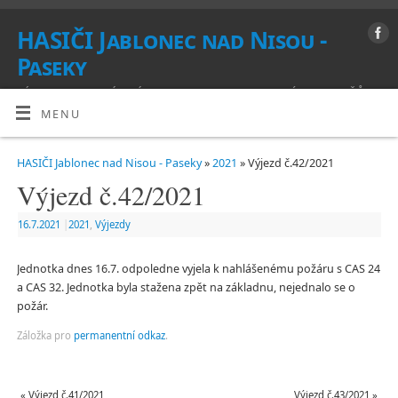
HASIČI Jablonec nad Nisou -
Paseky
VÍTEJTE NA STRÁNKÁCH SBORU DOBROVOLNÝCH HASIČŮ
MENU
HASIČI Jablonec nad Nisou - Paseky
»
2021
» Výjezd č.42/2021
Výjezd č.42/2021
16.7.2021
|
2021
,
Výjezdy
Jednotka dnes 16.7. odpoledne vyjela k nahlášenému požáru s CAS 24
a CAS 32. Jednotka byla stažena zpět na základnu, nejednalo se o
požár.
Záložka pro
permanentní odkaz
.
«
Výjezd č.41/2021
Výjezd č.43/2021
»