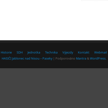
Historie
SDH
Jednotka
Technika
Výjezdy
Kontakt
Webmail
HASIČI Jablonec nad Nisou – Paseky
| Podporováno
Mantra
&
WordPress.