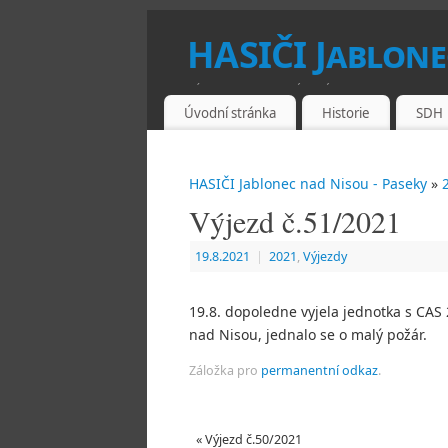
HASIČI Jablone
VÍTEJTE NA STRÁNKÁCH SBORU DOB
Úvodní stránka
Historie
SDH
HASIČI Jablonec nad Nisou - Paseky
»
Výjezd č.51/2021
19.8.2021
|
2021
,
Výjezdy
19.8. dopoledne vyjela jednotka s CAS 
nad Nisou, jednalo se o malý požár.
Záložka pro
permanentní odkaz
.
«
Výjezd č.50/2021