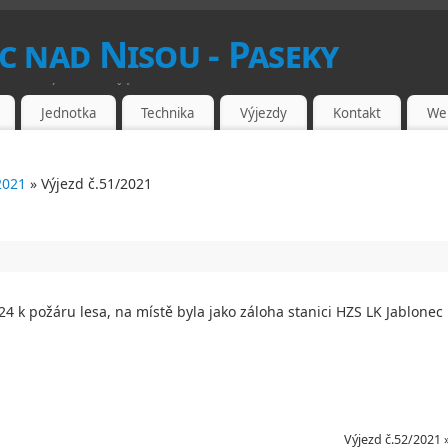
c nad Nisou - Paseky
ROVOLNÝCH HASIČŮ
Jednotka
Technika
Výjezdy
Kontakt
We
2021
» Výjezd č.51/2021
24 k požáru lesa, na místě byla jako záloha stanici HZS LK Jablonec
Výjezd č.52/2021