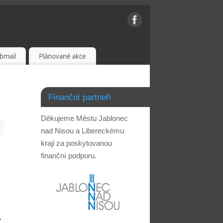
bmail
Plánované akce
Finanční partneři
Děkujeme Městu Jablonec
nad Nisou a Libereckému
kraji za poskytovanou
finanční podporu.
»